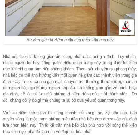
Sự đơn giản là điểm nhấn của mẫu trần nhà này
Nhà bếp luôn là không gian ấm cúng nhất của mọi gia đình. Tuy nhiên,
nhiều người lại hay “lãng quên” điều quan trọng này trong thiết kế kiến
trúc khi chỉ quan tâm đến phòng khách. Theo một chuyên gia phong thủy,
nhà bếp có thể ảnh hưởng đến mối quan hệ giữa các thành viên trong gia
đình. Đây là nơi cả nhà gặp mặt, chuyện trò, thưởng thức những món ăn
do người bà, người mẹ, người chị nấu. Là không gian gắn với sinh hoạt
gia đình, sẽ là nơi lưu giữ những kỉ niệm riêng của mỗi thành viên. Do
đó, chẳng có lý do gì mà chúng ta lại bỏ qua yếu tố quan trọng này.
Với ưu điểm thời gian thi công nhanh, dễ sáng tạo, độ bền cao, trần
xuyên sáng là một trong những mẫu trần nhà bếp đẹp được các gia đình
lựa chọn hiện nay. Thiết kế trần nhà bếp cần phù hợp với tổng thể kiến
trúc của ngôi nhà để tạo nên vẻ đẹp hài hòa nhất.