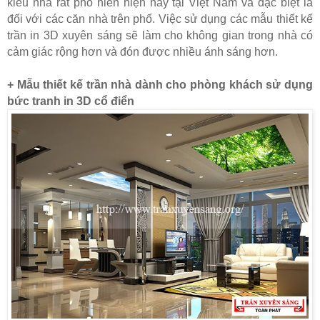
kiểu nhà rất phổ hiển hiện nay tại Việt Nam và đặc biệt là
đối với các căn nhà trên phố. Việc sử dụng các mẫu thiết kế
trần in 3D xuyên sáng sẽ làm cho không gian trong nhà có
cảm giác rộng hơn và đón được nhiều ánh sáng hơn.
+ Mẫu thiết kế trần nhà dành cho phòng khách sử dụng
bức tranh in 3D cổ điển