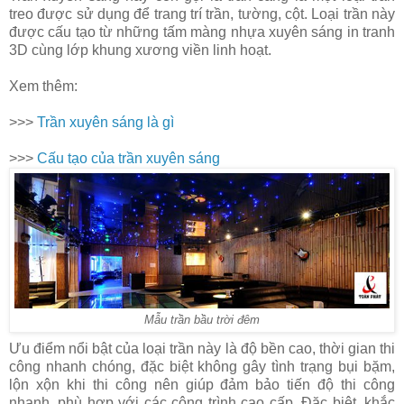
treo được sử dụng để trang trí trần, tường, cột. Loại trần này
được cấu tạo từ những tấm màng nhựa xuyên sáng in tranh
3D cùng lớp khung xương viền linh hoạt.
Xem thêm:
>>>
Trần xuyên sáng là gì
>>>
Cấu tạo của trần xuyên sáng
Mẫu trần bầu trời đêm
Ưu điểm nổi bật của loại trần này là độ bền cao, thời gian thi
công nhanh chóng, đặc biệt không gây tình trạng bụi bặm,
lộn xộn khi thi công nên giúp đảm bảo tiến độ thi công
nhanh, phù hợp với các công trình cao cấp. Đặc biệt, khắc